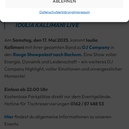
ABLEHNEN
Nach über 70 ausverkauften Shows in Folge in Athen ist sie
nun endlich erstmals «Live» bei DJ Company:
Datenschutzerklärung
Impressum
IOULIA KALLIMANI LIVE
Am
Samstag, den 17. Mai 2025
, kommt
Ioulia
Kallimani
mit ihrer gesamten Band zu
DJ Company
in
den
Rouge Showpalast nach Bochum.
Eine Show voller
Energie, Dynamik und Leidenschaft – ein weiteres DJ
Company Highlight, voller Emotionen und unvergesslicher
Momente!
Einlass ab 22:00 Uhr
Kostenlose Parkplätze direkt vor dem Eventgelände.
Hotline für Tischreservierungen
0162 / 87 488 53
Hier
findest du allgemeine Informationen zu unseren
Events.