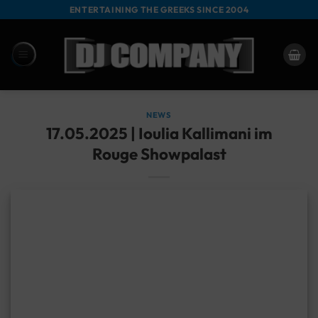
Zum
ENTERTAINING THE GREEKS SINCE 2004
Inhalt
springen
NEWS
17.05.2025 | Ioulia Kallimani im
Rouge Showpalast