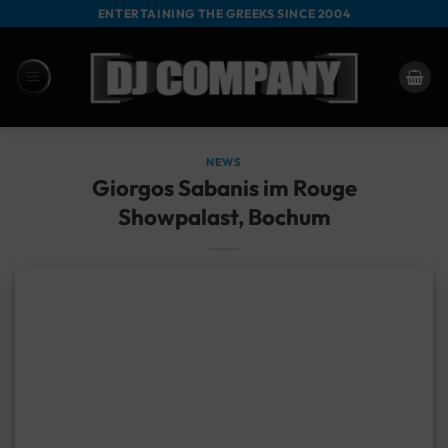
Zum
ENTERTAINING THE GREEKS SINCE 2004
Inhalt
springen
NEWS
Giorgos Sabanis im Rouge
Showpalast, Bochum