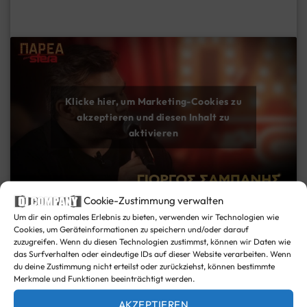
Klicke hier, um Marketing-Cookies zu
akzeptieren und diesen Inhalt zu
aktivieren
Cookie-Zustimmung verwalten
Um dir ein optimales Erlebnis zu bieten, verwenden wir Technologien wie
Cookies, um Geräteinformationen zu speichern und/oder darauf
zuzugreifen. Wenn du diesen Technologien zustimmst, können wir Daten wie
das Surfverhalten oder eindeutige IDs auf dieser Website verarbeiten. Wenn
Erstmals
l
ive
bei DJ Company:
du deine Zustimmung nicht erteilst oder zurückziehst, können bestimmte
Merkmale und Funktionen beeinträchtigt werden.
GIORGOS SABANIS LIVE
AKZEPTIEREN